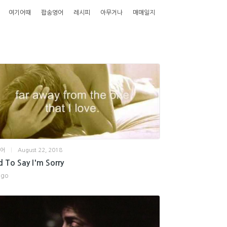
여기어때
팝송영어
레시피
아무거나
매매일지
영어
|
August 22, 2018
d To Say I'm Sorry
ago