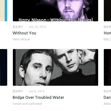
팝송영어
|
July 20, 2018
팝송
Without You
Hon
Harry Nilsson
Billy 
팝송영어
|
July 6, 2018
팝송
Bridge Over Troubled Water
Dan
Simon and Garfunkel
Abb