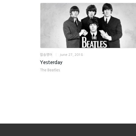
팝송영어
|
June 27, 2018
Yesterday
The Beatles