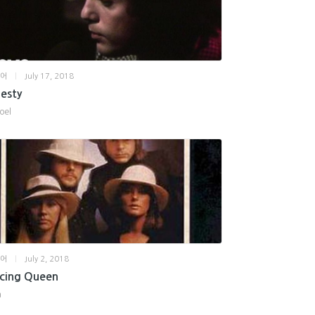
영어
|
July 17, 2018
esty
Joel
영어
|
July 2, 2018
cing Queen
a