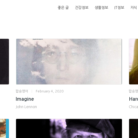
좋은 글
건강정보
생활정보
IT정보
지식
팝송영어
|
February 4, 2020
팝송
Imagine
Har
John Lennon
Chic