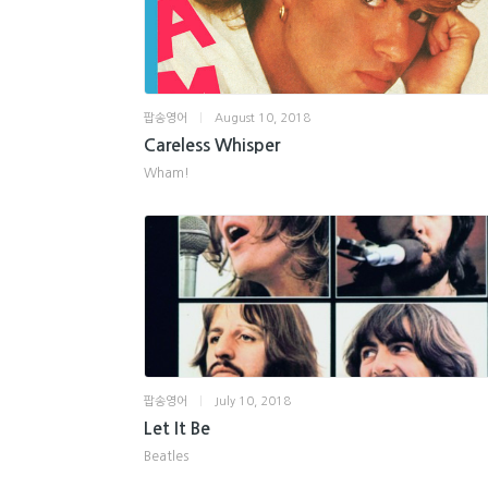
팝송영어
|
August 10, 2018
Careless Whisper
Wham!
팝송영어
|
July 10, 2018
Let It Be
Beatles