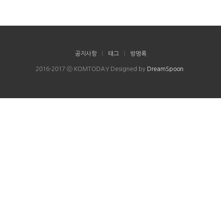
공지사항
|
태그
|
방명록
2016-2017 ⓒ KOMTODAY Designed by
DreamSpoon
.