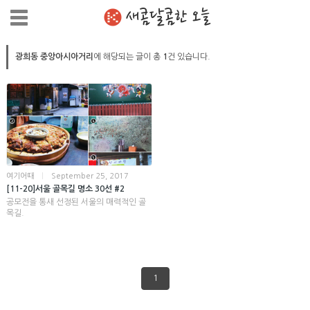
새콤달콤한 오늘
광희동 중앙아시아거리
에 해당되는 글이 총
1
건 있습니다.
여기어때
|
September 25, 2017
[11-20]서울 골목길 명소 30선 #2
공모전을 통새 선정된 서울의 매력적인 골
목길.
1