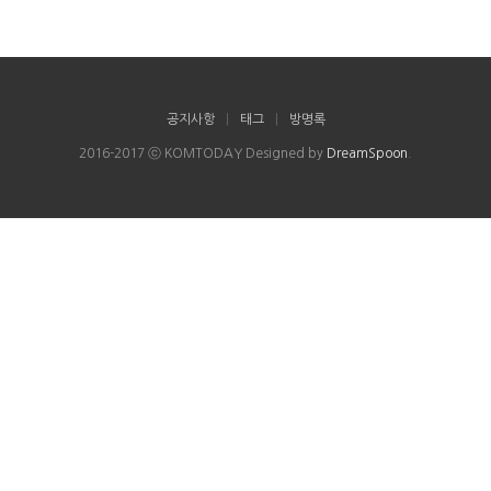
공지사항
|
태그
|
방명록
2016-2017 ⓒ KOMTODAY Designed by
DreamSpoon
.