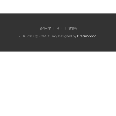
공지사항
|
태그
|
방명록
2016-2017 ⓒ KOMTODAY Designed by
DreamSpoon
.