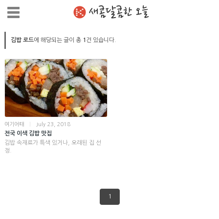
새콤달콤한 오늘
김밥 로드
에 해당되는 글이 총
1
건 있습니다.
여기어때
|
July 23, 2018
전국 이색 김밥 맛집
김밥 속재료가 특색 있거나, 오래된 집 선
정.
1