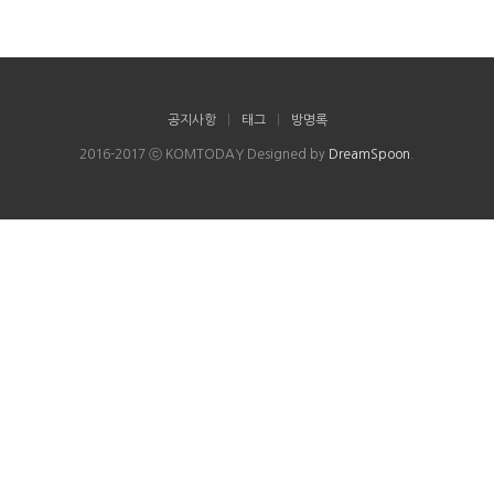
공지사항
|
태그
|
방명록
2016-2017 ⓒ KOMTODAY Designed by
DreamSpoon
.