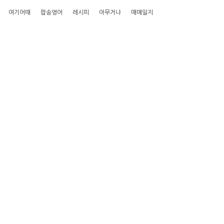
여기어때
팝송영어
레시피
아무거나
매매일지