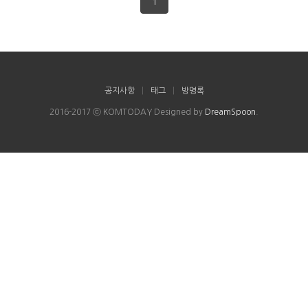
1
공지사항
|
태그
|
방명록
2016-2017 ⓒ KOMTODAY Designed by
DreamSpoon
.