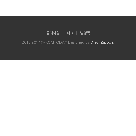
공지사항
|
태그
|
방명록
2016-2017 ⓒ KOMTODAY Designed by
DreamSpoon
.