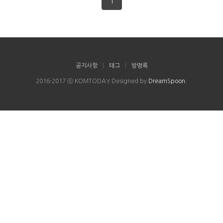
1
공지사항
|
태그
|
방명록
2016-2017 ⓒ KOMTODAY Designed by
DreamSpoon
.