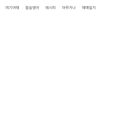
여기어때
팝송영어
레시피
아무거나
매매일지