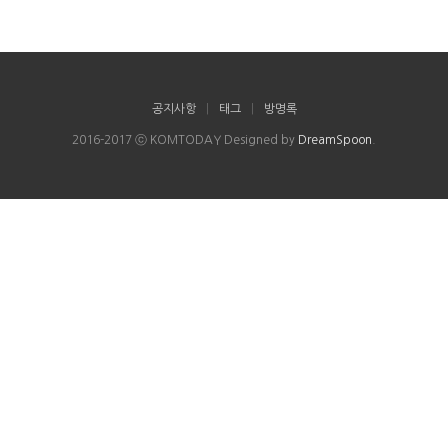
공지사항
|
태그
|
방명록
2016-2017 ⓒ KOMTODAY Designed by
DreamSpoon
.