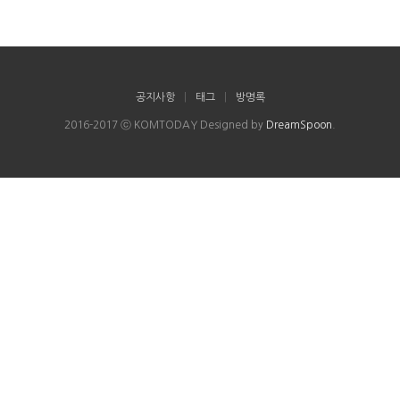
공지사항
|
태그
|
방명록
2016-2017 ⓒ KOMTODAY Designed by
DreamSpoon
.