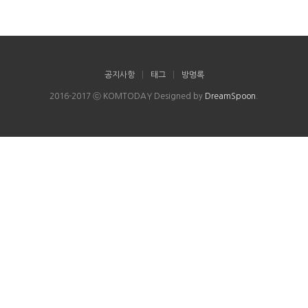
공지사항
|
태그
|
방명록
2016-2017 ⓒ KOMTODAY Designed by
DreamSpoon
.