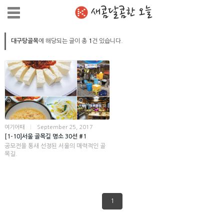
새콤달콤한 오늘
대구탕골목
에 해당되는 글이 총
1
건 있습니다.
여기어때
|
September 25, 2017
[1-10]서울 골목길 명소 30선 #1
공모전을 통새 선정된 서울의 매력적인 골
목길.
1