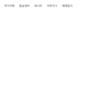
여기어때
팝송영어
레시피
아무거나
매매일지