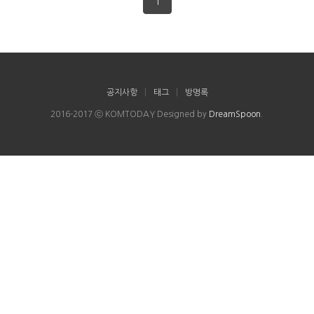
1
공지사항
|
태그
|
방명록
2016-2017 ⓒ KOMTODAY Designed by
DreamSpoon
.