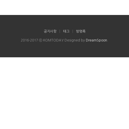
공지사항
|
태그
|
방명록
2016-2017 ⓒ KOMTODAY Designed by
DreamSpoon
.