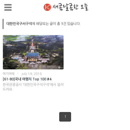
새콤달콤한 오늘
대한민국구서구석
에 해당되는 글이 총
1
건 있습니다.
여기어때
|
July 19, 2018
[61-80]국내 여행지 Top 100 #4
한국관광공사 '대한민국구석구석'에서 알려
드려요.
1