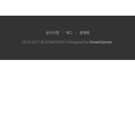
공지사항
|
태그
|
방명록
2016-2017 ⓒ KOMTODAY Designed by
DreamSpoon
.