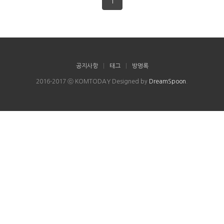
1
공지사항
|
태그
|
방명록
2016-2017 ⓒ KOMTODAY Designed by
DreamSpoon
.