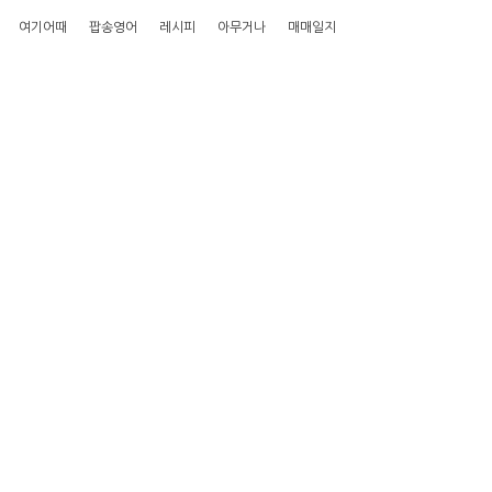
여기어때
팝송영어
레시피
아무거나
매매일지