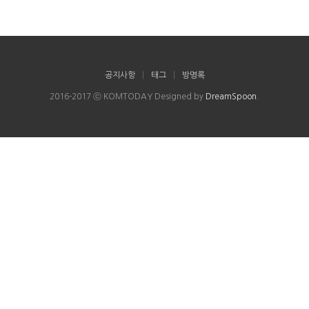
공지사항
|
태그
|
방명록
2016-2017 ⓒ KOMTODAY Designed by
DreamSpoon
.