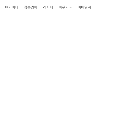
여기어때
팝송영어
레시피
아무거나
매매일지