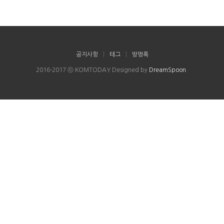
공지사항
|
태그
|
방명록
2016-2017 ⓒ KOMTODAY Designed by
DreamSpoon
.