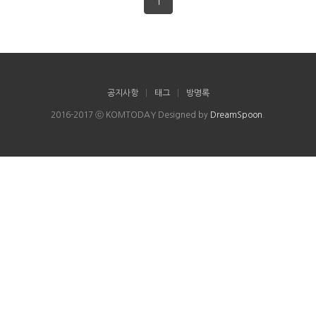
1
공지사항
|
태그
|
방명록
2016-2017 ⓒ KOMTODAY Designed by
DreamSpoon
.