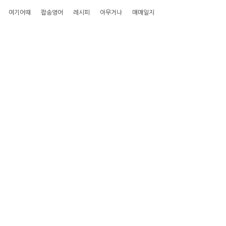
여기어때
팝송영어
레시피
아무거나
매매일지