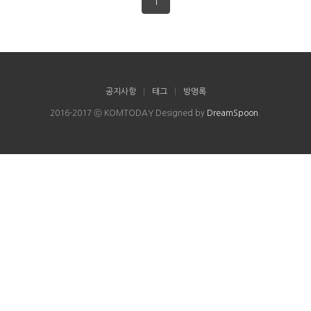
1
공지사항
|
태그
|
방명록
2016-2017 ⓒ KOMTODAY Designed by
DreamSpoon
.