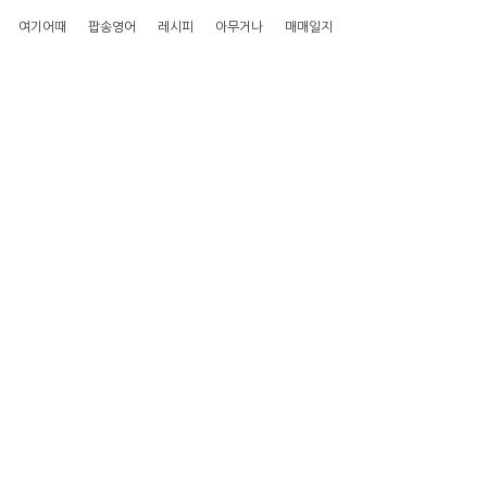
여기어때
팝송영어
레시피
아무거나
매매일지