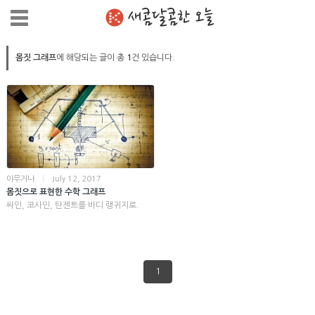
새콤달콤한 오늘
몸짓 그래프
에 해당되는 글이 총
1
건 있습니다.
아무거나
|
July 12, 2017
몸짓으로 표현한 수학 그래프
싸인, 코사인, 탄젠트를 바디 랭귀지로.
1