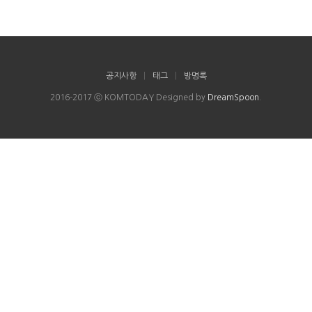
공지사항
|
태그
|
방명록
2016-2017 ⓒ KOMTODAY Designed by
DreamSpoon
.