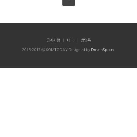
1
공지사항
|
태그
|
방명록
2016-2017 ⓒ KOMTODAY Designed by
DreamSpoon
.