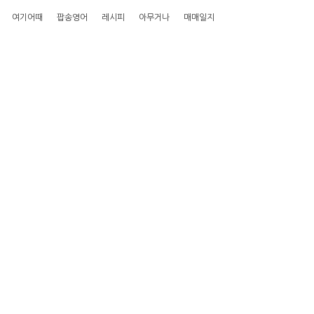
여기어때
팝송영어
레시피
아무거나
매매일지