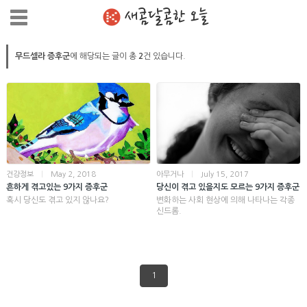
새콤달콤한 오늘
무드셀라 증후군
에 해당되는 글이 총
2
건 있습니다.
건강정보
|
May 2, 2018
아무거나
|
July 15, 2017
흔하게 겪고있는 9가지 증후군
당신이 겪고 있을지도 모르는 9가지 증후군
혹시 당신도 겪고 있지 않나요?
변화하는 사회 현상에 의해 나타나는 각종
신드롬.
1