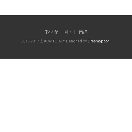
공지사항
|
태그
|
방명록
2016-2017 ⓒ KOMTODAY Designed by
DreamSpoon
.