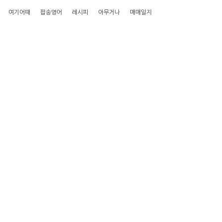
여기어때
팝송영어
레시피
아무거나
매매일지