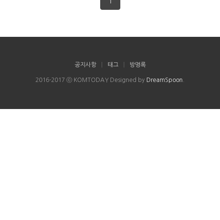
1
공지사항
|
태그
|
방명록
2016-2017 ⓒ KOMTODAY Designed by
DreamSpoon
.