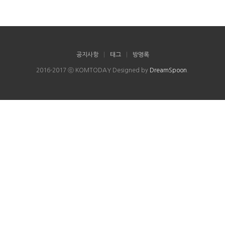
공지사항
|
태그
|
방명록
2016-2017 ⓒ KOMTODAY Designed by
DreamSpoon
.