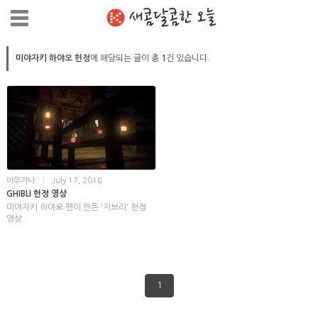
새콤달콤한 오늘
미야자키 하야오 헌정
에 해당되는 글이 총
1
건 있습니다.
아무거나
|
July 17, 2018
GHIBLI 헌정 영상
미야자키 하야오 팬이 만든 '지브리' 헌정
영상.
1