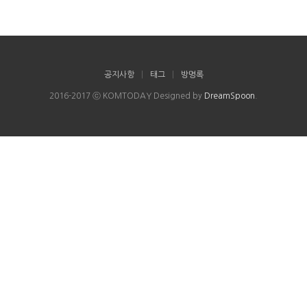
공지사항
|
태그
|
방명록
2016-2017 ⓒ KOMTODAY Designed by
DreamSpoon
.