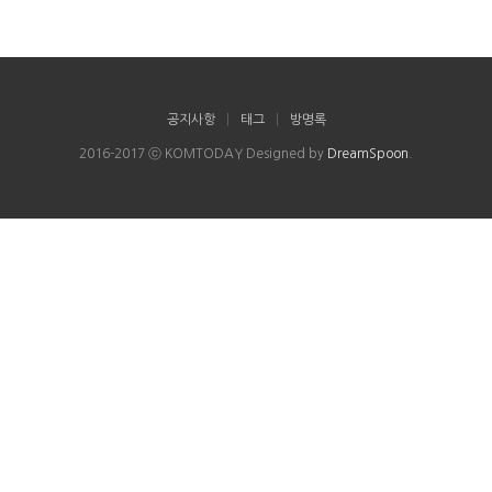
공지사항
|
태그
|
방명록
2016-2017 ⓒ KOMTODAY Designed by
DreamSpoon
.