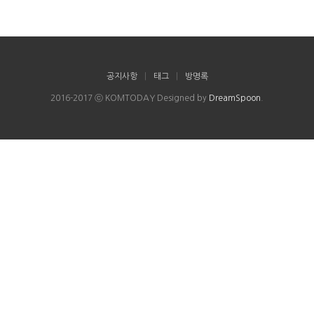
공지사항
|
태그
|
방명록
2016-2017 ⓒ KOMTODAY Designed by
DreamSpoon
.