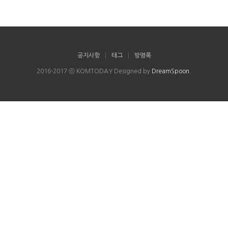
공지사항
|
태그
|
방명록
2016-2017 ⓒ KOMTODAY Designed by
DreamSpoon
.