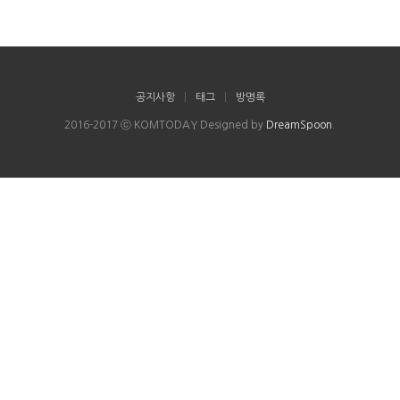
공지사항
|
태그
|
방명록
2016-2017 ⓒ KOMTODAY Designed by
DreamSpoon
.