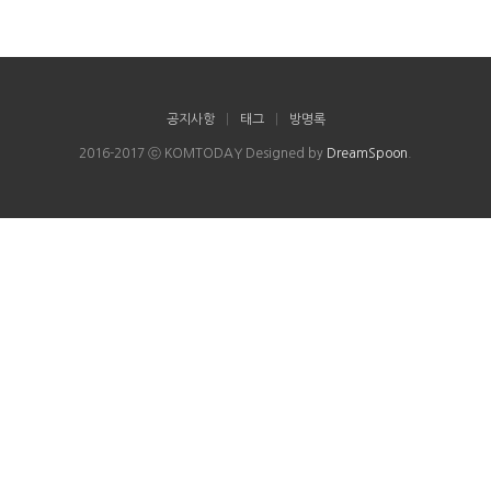
공지사항
|
태그
|
방명록
2016-2017 ⓒ KOMTODAY Designed by
DreamSpoon
.