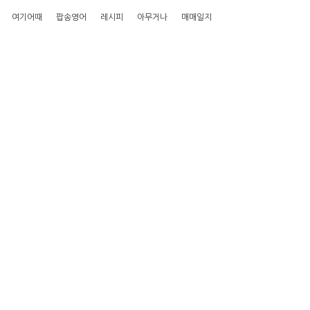
여기어때
팝송영어
레시피
아무거나
매매일지