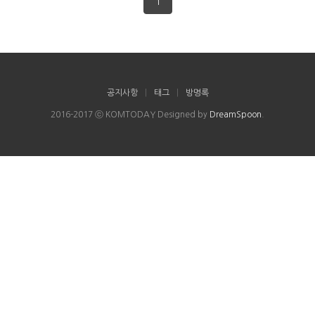
1
공지사항
|
태그
|
방명록
2016-2017 ⓒ KOMTODAY Designed by
DreamSpoon
.