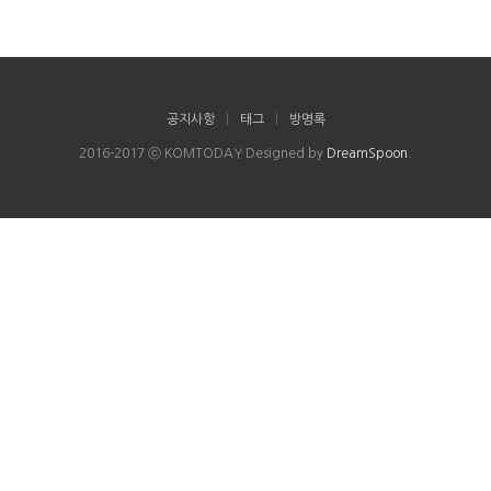
공지사항
|
태그
|
방명록
2016-2017 ⓒ KOMTODAY Designed by
DreamSpoon
.