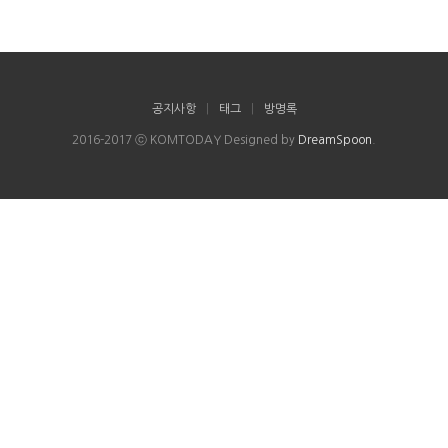
공지사항
|
태그
|
방명록
2016-2017 ⓒ KOMTODAY Designed by
DreamSpoon
.