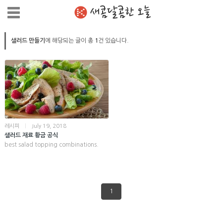
새콤달콤한 오늘
샐러드 만들기
에 해당되는 글이 총
1
건 있습니다.
레시피
|
July 19, 2018
샐러드 재료 황금 공식
best salad topping combinations.
1