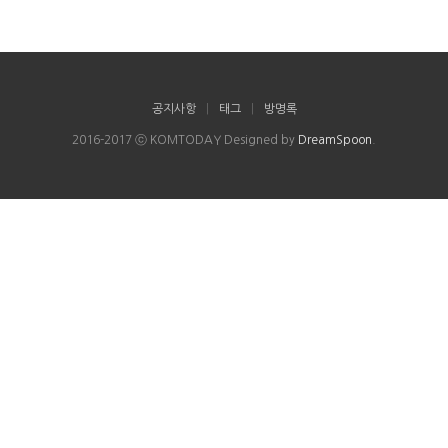
공지사항
|
태그
|
방명록
2016-2017 ⓒ KOMTODAY Designed by
DreamSpoon
.