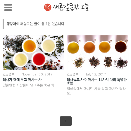
새콤달콤한 오늘
생강차
에 해당되는 글이 총
2
건 있습니다.
건강정보
|
November 30, 2017
건강정보
|
July 12, 2017
의사가 곁에 두고 마시는 차
의사들도 자주 마시는 14가지 차의 특별한
효능
믿을만한 사람들이 알려주는 좋은 차.
일상속에서 마시던 차를 알고 마시면 달라
요.
1