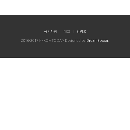
공지사항
|
태그
|
방명록
2016-2017 ⓒ KOMTODAY Designed by
DreamSpoon
.