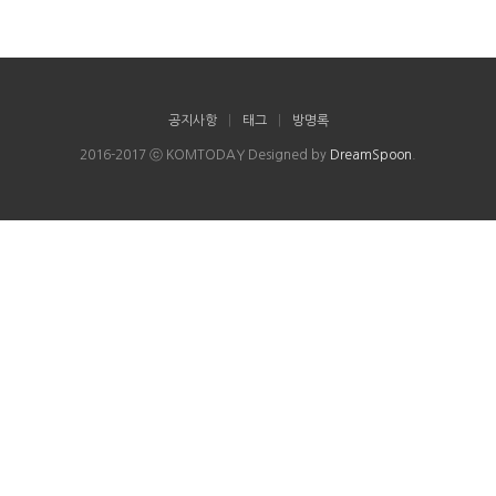
공지사항
|
태그
|
방명록
2016-2017 ⓒ KOMTODAY Designed by
DreamSpoon
.