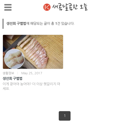
새콤달콤한 오늘
생선회 구별법
에 해당되는 글이 총
1
건 있습니다.
생활정보
|
May 25, 2017
생선회 구별법
이게 광어야 농어야? 더 이상 헷갈리지 마
세요.
1