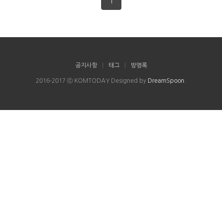
1
공지사항
|
태그
|
방명록
2016-2017 ⓒ KOMTODAY Designed by
DreamSpoon
.