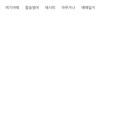
여기어때
팝송영어
레시피
아무거나
매매일지