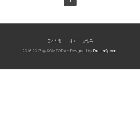
1
공지사항
|
태그
|
방명록
2016-2017 ⓒ KOMTODAY Designed by
DreamSpoon
.