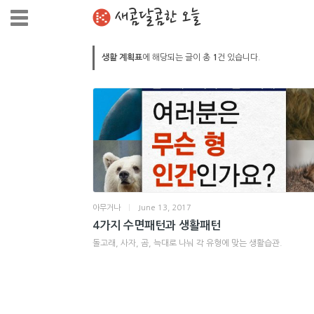
새콤달콤한 오늘
생활 계획표
에 해당되는 글이 총
1
건 있습니다.
아무거나
|
June 13, 2017
4가지 수면패턴과 생활패턴
돌고래, 사자, 곰, 늑대로 나눠 각 유형에 맞는 생활습관.