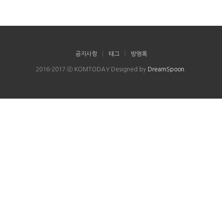
공지사항
|
태그
|
방명록
2016-2017 ⓒ KOMTODAY Designed by
DreamSpoon
.