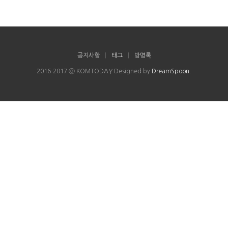
공지사항
|
태그
|
방명록
2016-2017 ⓒ KOMTODAY Designed by
DreamSpoon
.