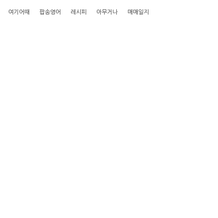
여기어때
팝송영어
레시피
아무거나
매매일지