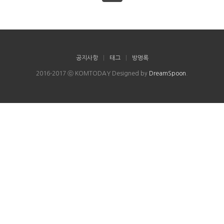
공지사항
|
태그
|
방명록
2016-2017 ⓒ KOMTODAY Designed by
DreamSpoon
.