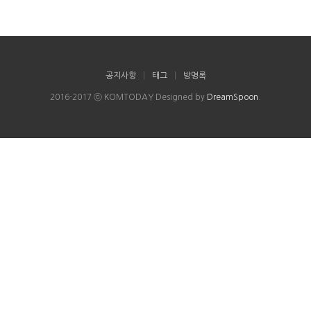
공지사항
|
태그
|
방명록
2016-2017 ⓒ KOMTODAY Designed by
DreamSpoon
.