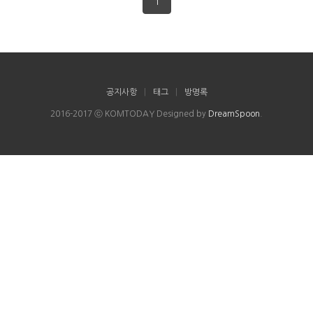
1
공지사항
|
태그
|
방명록
2016-2017 ⓒ KOMTODAY Designed by
DreamSpoon
.