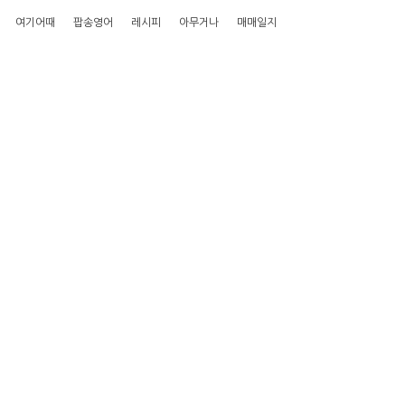
여기어때
팝송영어
레시피
아무거나
매매일지