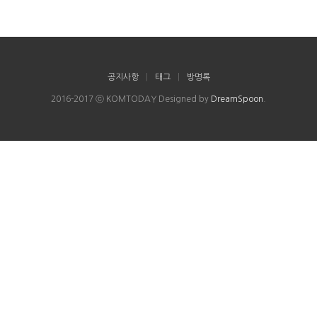
공지사항
|
태그
|
방명록
2016-2017 ⓒ KOMTODAY Designed by
DreamSpoon
.