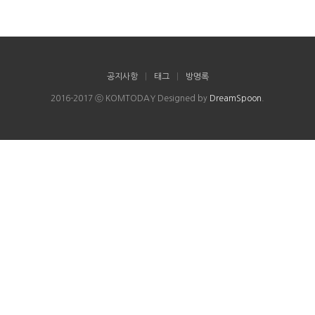
공지사항
|
태그
|
방명록
2016-2017 ⓒ KOMTODAY Designed by
DreamSpoon
.