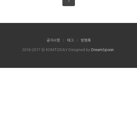
1
공지사항
|
태그
|
방명록
2016-2017 ⓒ KOMTODAY Designed by
DreamSpoon
.