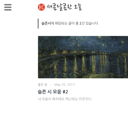
새콤달콤한 오늘
슬픈시
에 해당되는 글이 총
2
건 있습니다.
좋은 글
|
May 25, 2017
슬픈 시 모음 #2
내 마음속 폐허에도 벽난로는 따뜻하다.