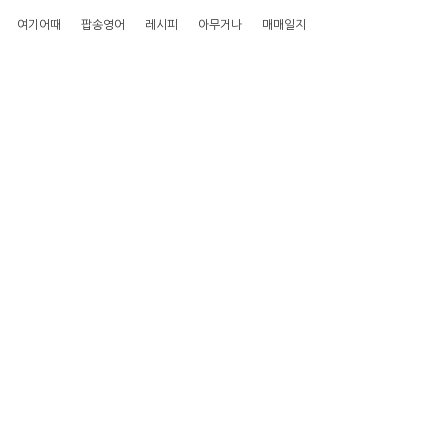
여기어때
팝송영어
레시피
아무거나
매매일지