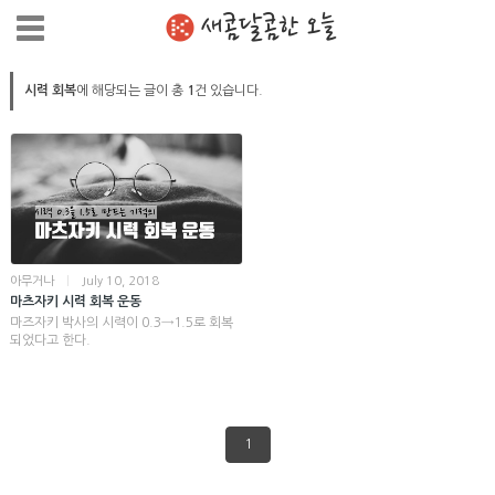
새콤달콤한 오늘
시력 회복
에 해당되는 글이 총
1
건 있습니다.
아무거나
|
July 10, 2018
마츠자키 시력 회복 운동
마즈자키 박사의 시력이 0.3→1.5로 회복
되었다고 한다.
1