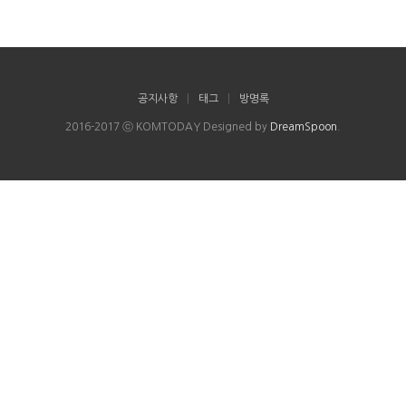
공지사항
|
태그
|
방명록
2016-2017 ⓒ KOMTODAY Designed by
DreamSpoon
.