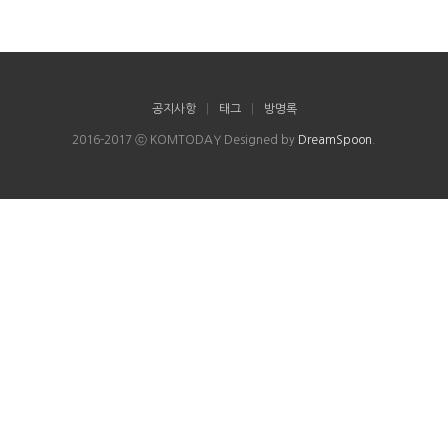
공지사항
|
태그
|
방명록
2016-2017 ⓒ KOMTODAY Designed by
DreamSpoon
.